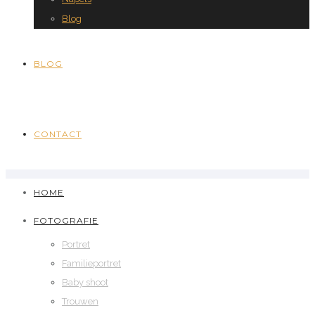
Blog
BLOG
CONTACT
HOME
FOTOGRAFIE
Portret
Familieportret
Baby shoot
Trouwen