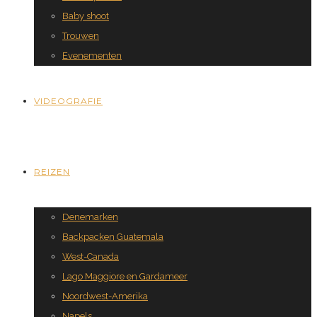
Baby shoot
Trouwen
Evenementen
VIDEOGRAFIE
REIZEN
Denemarken
Backpacken Guatemala
West-Canada
Lago Maggiore en Gardameer
Noordwest-Amerika
Napels