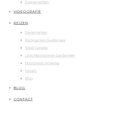
Evenementen
VIDEOGRAFIE
REIZEN
Denemarken
Backpacken Guatemala
West-Canada
Lago Maggiore en Gardameer
Noordwest-Amerika
Napels
Blog
BLOG
CONTACT